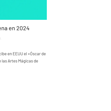
ena en 2024
S
.
cibe en EEUU el «Óscar de
e las Artes Mágicas de