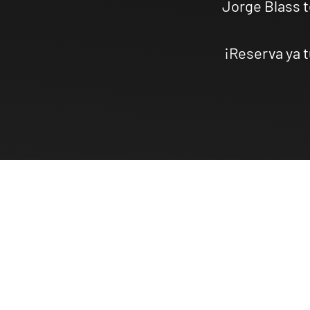
Jorge Blass t
¡Reserva ya t
ILUSIONARTE
Un viaje a la más pura
esencia del ilusionismo
Inicia tu viaje