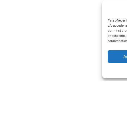
Para ofrecer 
y/o acceder a
permitirá pr
en este sitio
característic
A