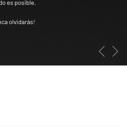
do es posible.
nca olvidarás!
AN
OF THE YEAR