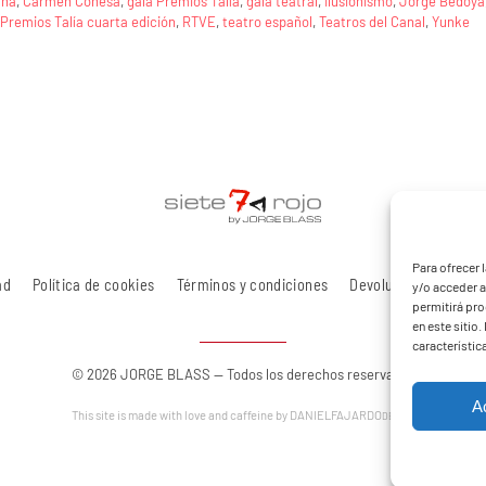
aña
,
Carmen Conesa
,
gala Premios Talía
,
gala teatral
,
Ilusionismo
,
Jorge Bedoya
Premios Talía cuarta edición
,
RTVE
,
teatro español
,
Teatros del Canal
,
Yunke
Para ofrecer 
ad
Política de cookies
Términos y condiciones
Devoluciones y reem
y/o acceder a
permitirá pr
en este sitio
característic
©
2026
JORGE BLASS
—
Todos los derechos reservados
A
This site is made with love and caffeine
by
DANIELFAJARDO
DESIGN