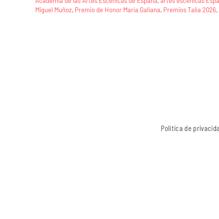
Academia de las Artes Escénicas de España
,
artes escénicas Esp
Miguel Muñoz
,
Premio de Honor María Galiana
,
Premios Talía 2026
,
Política de privacid