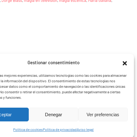
,
Jorge Blass
,
magia en televisión
,
magia escénica
,
María Galiana
,
Gestionar consentimiento
las mejores experiencias, utilizamos tecnologías como las cookies para almacenar
bolsos
Aviso legal
 la información del dispositivo. El consentimiento de estas tecnologías nos
ocesar datos como el comportamiento de navegación o las identificaciones únicas
. No consentir o retirar el consentimiento, puede afectar negativamente a ciertas
as y funciones.
ceptar
Denegar
Ver preferencias
Política de cookies
Política de privacidad
Aviso legal